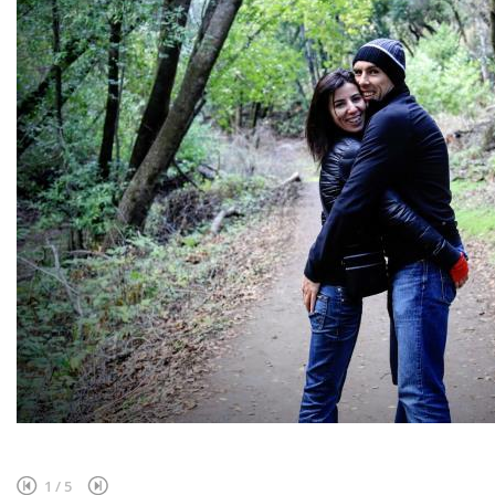
1
/
5