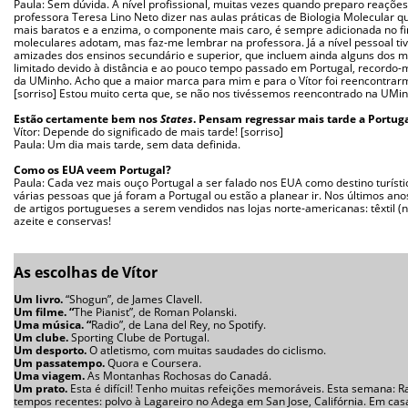
Paula: Sem dúvida. A nível profissional, muitas vezes quando preparo reaçõe
professora Teresa Lino Neto dizer nas aulas práticas de Biologia Molecular
mais baratos e a enzima, o componente mais caro, é sempre adicionada no fin
moleculares adotam, mas faz-me lembrar na professora. Já a nível pessoal tiv
amizades dos ensinos secundário e superior, que incluem ainda alguns dos 
limitado devido à distância e ao pouco tempo passado em Portugal, recordo
da UMinho. Acho que a maior marca para mim e para o Vítor foi reencontrar
[sorriso] Estou muito certa que, se não nos tivéssemos reencontrado na UMinh
Estão certamente bem nos
States
. Pensam regressar mais tarde a Portug
Vítor: Depende do significado de mais tarde! [sorriso]
Paula: Um dia mais tarde, sem data definida.
Como os EUA veem Portugal?
Paula: Cada vez mais ouço Portugal a ser falado nos EUA como destino turísti
várias pessoas que já foram a Portugal ou estão a planear ir. Nos últimos 
de artigos portugueses a serem vendidos nas lojas norte-americanas: têxtil 
azeite e conservas!
As escolhas de Vítor
Um livro.
“Shogun”, de James Clavell.
Um filme. “
The Pianist”, de Roman Polanski.
Uma música. “
Radio”, de Lana del Rey, no Spotify.
Um clube.
Sporting Clube de Portugal.
Um desporto.
O atletismo, com muitas saudades do ciclismo.
Um passatempo.
Quora e Coursera.
Uma viagem.
As Montanhas Rochosas do Canadá.
Um prato.
Esta é difícil! Tenho muitas refeições memoráveis. Esta semana: 
tempos recentes: polvo à Lagareiro no Adega em San Jose, Califórnia. Em ca