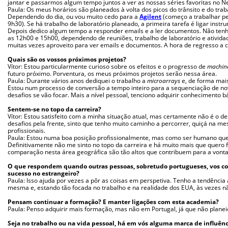
jantar e passarmos algum tempo juntos a ver as nossas séries favoritas no Net
Paula: Os meus horários são planeados à volta dos picos do trânsito e do tra
Dependendo do dia, ou vou muito cedo para a
Agilent
(começo a trabalhar pe
9h30). Se há trabalho de laboratório planeado, a primeira tarefa é ligar inst
Depois dedico algum tempo a responder emails e a ler documentos. Não tenh
as 12h00 e 15h00, dependendo de reuniões, trabalho de laboratório e atividade
muitas vezes aproveito para ver emails e documentos. A hora de regresso a 
Quais são os vossos próximos projetos?
Vítor: Estou particularmente curioso sobre os efeitos e o progresso de
machine
futuro próximo. Porventura, os meus próximos projetos serão nessa área.
Paula: Durante vários anos dediquei o trabalho a
microarrays
e, de forma mais
Estou num processo de conversão a tempo inteiro para a sequenciação de n
desafios se vão focar. Mais a nível pessoal, tenciono adquirir conhecimento
Sentem-se no topo da carreira?
Vítor: Estou satisfeito com a minha situação atual, mas certamente não é o d
desafios pela frente, sinto que tenho muito caminho a percorrer, quiçá na m
profissionais.
Paula: Estou numa boa posição profissionalmente, mas como ser humano que 
Definitivamente não me sinto no topo da carreira e há muito mais que quero fa
comparação nesta área geográfica são tão altos que contribuem para a vonta
O que respondem quando outras pessoas, sobretudo portugueses, vos c
sucesso no estrangeiro?
Paula: Isso ajuda por vezes a pôr as coisas em perspetiva. Tenho a tendênci
mesma e, estando tão focada no trabalho e na realidade dos EUA, às vezes n
Pensam continuar a formação? E manter ligações com esta academia?
Paula: Penso adquirir mais formação, mas não em Portugal, já que não plane
Seja no trabalho ou na vida pessoal, há em vós alguma marca de influên