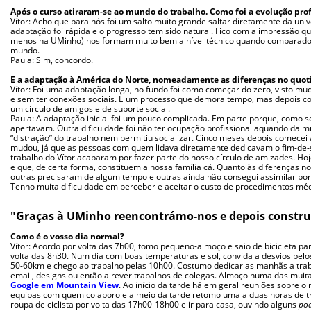
Após o curso atiraram-se ao mundo do trabalho. Como foi a evolução prof
Vítor: Acho que para nós foi um salto muito grande saltar diretamente da univ
adaptação foi rápida e o progresso tem sido natural. Fico com a impressão q
menos na UMinho) nos formam muito bem a nível técnico quando comparado
mundo.
Paula: Sim, concordo.
E a adaptação à América do Norte, nomeadamente as diferenças no quoti
Vítor: Foi uma adaptação longa, no fundo foi como começar do zero, visto 
e sem ter conexões sociais. É um processo que demora tempo, mas depois co
um círculo de amigos e de suporte social.
Paula: A adaptação inicial foi um pouco complicada. Em parte porque, como se
apertavam. Outra dificuldade foi não ter ocupação profissional aquando da 
“distração” do trabalho nem permitiu socializar. Cinco meses depois comece
mudou, já que as pessoas com quem lidava diretamente dedicavam o fim-de-s
trabalho do Vítor acabaram por fazer parte do nosso círculo de amizades. Ho
e que, de certa forma, constituem a nossa família cá. Quanto às diferenças no
outras precisaram de algum tempo e outras ainda não consegui assimilar po
Tenho muita dificuldade em perceber e aceitar o custo de procedimentos méd
"Graças à UMinho reencontrámo-nos e depois constru
Como é o vosso dia normal?
Vítor: Acordo por volta das 7h00, tomo pequeno-almoço e saio de bicicleta pa
volta das 8h30. Num dia com boas temperaturas e sol, convida a desvios pelo
50-60km e chego ao trabalho pelas 10h00. Costumo dedicar as manhãs a trab
email, designs ou então a rever trabalhos de colegas. Almoço numa das muitas
Google em Mountain View
. Ao início da tarde há em geral reuniões sobre o
equipas com quem colaboro e a meio da tarde retomo uma a duas horas de tr
roupa de ciclista por volta das 17h00-18h00 e ir para casa, ouvindo alguns
pod