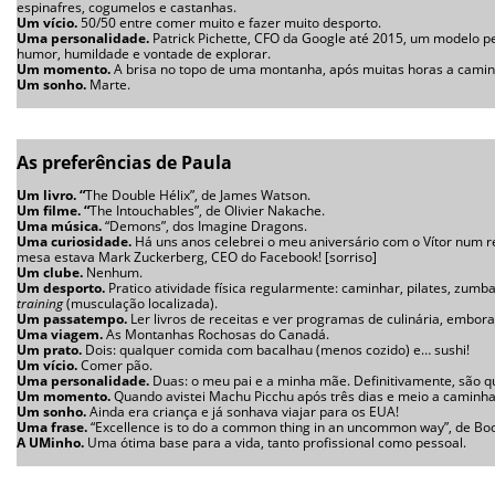
espinafres, cogumelos e castanhas.
Um vício.
50/50 entre comer muito e fazer muito desporto.
Uma personalidade.
Patrick Pichette, CFO da Google até 2015, um modelo 
humor, humildade e vontade de explorar.
Um momento.
A brisa no topo de uma montanha, após muitas horas a caminh
Um sonho.
Marte.
As preferências de Paula
Um livro.
“
The Double Hélix”, de James Watson.
Um filme.
“
The Intouchables”, de Olivier Nakache.
Uma música.
“Demons”, dos Imagine Dragons.
Uma curiosidade.
Há uns anos celebrei o meu aniversário com o Vítor num r
mesa estava Mark Zuckerberg, CEO do Facebook! [sorriso]
Um clube.
Nenhum.
Um desporto.
Pratico atividade física regularmente: caminhar, pilates, zumb
training
(musculação localizada).
Um passatempo.
Ler livros de receitas e ver programas de culinária, embora
Uma viagem.
As Montanhas Rochosas do Canadá.
Um prato.
Dois: qualquer comida com bacalhau (menos cozido) e… sushi!
Um vício.
Comer pão.
Uma personalidade.
Duas: o meu pai e a minha mãe. Definitivamente, são 
Um momento.
Quando avistei Machu Picchu após três dias e meio a caminha
Um sonho.
Ainda era criança e já sonhava viajar para os EUA!
Uma frase.
“Excellence is to do a common thing in an uncommon way”, de Bo
A UMinho.
Uma ótima base para a vida, tanto profissional como pessoal.