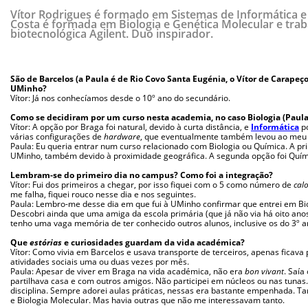
Vítor Rodrigues é formado em Sistemas de Informática e
Costa é formada em Biologia e Genética Molecular e trab
biotecnológica Agilent. Duo inspirador.
São de Barcelos (a Paula é de Rio Covo Santa Eugénia, o Vítor de Carapeço
UMinho?
Vítor: Já nos conhecíamos desde o 10º ano do secundário.
Como se decidiram por um curso nesta academia, no caso Biologia (Paula)
Vítor: A opção por Braga foi natural, devido à curta distância, e
Informática
po
várias configurações de
hardware
, que eventualmente também levou ao meu 
Paula: Eu queria entrar num curso relacionado com Biologia ou Química. A pr
UMinho, também devido à proximidade geográfica. A segunda opção foi Quími
Lembram-se do primeiro dia no campus? Como foi a integração?
Vítor: Fui dos primeiros a chegar, por isso fiquei com o 5 como número de
cal
me falha, fiquei rouco nesse dia e nos seguintes.
Paula: Lembro-me desse dia em que fui à UMinho confirmar que entrei em Bio
Descobri ainda que uma amiga da escola primária (que já não via há oito ano
tenho uma vaga memória de ter conhecido outros alunos, inclusive os do 3º a
Que
estórias
e curiosidades guardam da vida académica?
Vítor: Como vivia em Barcelos e usava transporte de terceiros, apenas ficava
atividades sociais uma ou duas vezes por mês.
Paula: Apesar de viver em Braga na vida académica, não era
bon vivant
. Saí
partilhava casa e com outros amigos. Não participei em núcleos ou nas tunas
disciplina. Sempre adorei aulas práticas, nessas era bastante empenhada. T
e Biologia Molecular. Mas havia outras que não me interessavam tanto.