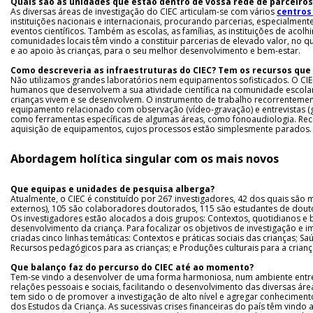
Quais são as unidades que estão dentro de vossa rede de parceiros
As diversas áreas de investigação do CIEC articulam-se com vários
centros
instituições nacionais e internacionais, procurando parcerias, especialmen
eventos científicos. Também as escolas, as famílias, as instituições de acolh
comunidades locais têm vindo a constituir parcerias de elevado valor, no qu
e ao apoio às crianças, para o seu melhor desenvolvimento e bem-estar.
Como descreveria as infraestruturas do CIEC? Tem os recursos que
Não utilizamos grandes laboratórios nem equipamentos sofisticados. O CI
humanos que desenvolvem a sua atividade científica na comunidade escolar
crianças vivem e se desenvolvem. O instrumento de trabalho recorrentemen
equipamento relacionado com observação (vídeo-gravação) e entrevistas (
como ferramentas específicas de algumas áreas, como fonoaudiologia. Rec
aquisição de equipamentos, cujos processos estão simplesmente parados.
Abordagem holítica singular com os mais novos
Que equipas e unidades de pesquisa alberga?
Atualmente, o CIEC é constituído por 267 investigadores, 42 dos quais sã
externos), 105 são colaboradores doutorados, 115 são estudantes de dou
Os investigadores estão alocados a dois grupos: Contextos, quotidianos e 
desenvolvimento da criança. Para focalizar os objetivos de investigação e 
criadas cinco linhas temáticas: Contextos e práticas sociais das crianças; Saú
Recursos pedagógicos para as crianças; e Produções culturais para a crianç
Que balanço faz do percurso do CIEC até ao momento?
Tem-se vindo a desenvolver de uma forma harmoniosa, num ambiente entr
relações pessoais e sociais, facilitando o desenvolvimento das diversas áre
tem sido o de promover a investigação de alto nível e agregar conheciment
dos Estudos da Criança. As sucessivas crises financeiras do país têm vindo a