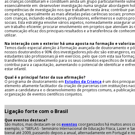
as crianças constituíram e constituem ainda um grupo particularmente vulne
essencialmente em: desenvolver investigação numa singular abordagem holí
competências de investigação nos que trabalham nesta área; contribuir para
as crianças, especialmente as mais afetadas pelas carências sociais; prom
com crianças, incluindo educadores, professores, enfermeiros e outros pro
sociais. Esta estratégia envolve vários aspetos, nomeadamente assegurar um
um trabalho eficiente; procurar envolvimento em projetos que atendam às n
comunicação eficaz dos principais resultados e a transferência de conhec
utilizar.
Na interação com o exterior há uma aposta na formação e valoriza
Temos dado especial atenção à formação avançada de doutoramento e p
nossos doutorandos e 90% dos investigadores
pós-doc
são estrangeiros, es
estudantes são profissionais já em exercício, pelo que com esta sua for
transferência de conhecimento para os seus contextos específicos de traba
contribui para a capacitação, aumentando o potencial de identificar e enfr
estar infantil.
Qual é o principal fator da sua afirmação?
O programa de doutoramento em
Estudos da Criança
é um dos principai
elemento altamente facilitador da criação de parcerias com instituições na
assim a candidatura e o desenvolvimento de projetos comuns, a publicação 
organização de eventos científicos conjuntos.
Ligação forte com o Brasil
Que eventos destaca?
São muitos, mas destacam-se os
eventos
coorganizados há muitos anos co
exemplo, o "SIEFLAS - Seminário Internacional de Educação Física, Lazer e S
bienal até 2009, passando depois a anual, alternadamente em Portugal e no 