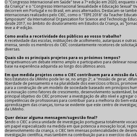
O "Congresso Internacional em Saúde" teve a 7ª edição em 2020, enquanto 
da Criança" e o "Congresso Internacional Sexualidade e Educação Sexual" 
decorrem em Portugal e no Brasil, em anos alternados. Destacam-se tamb
internacionais realizados pelo CIEC, como o "TEPE 2018" da Teacher Educatio
Symposium" da International Organization for Science and Technology Educ
desde 2017, no âmbito do doutoramento em Estudos da Criança, as "Jornad
teve a 4ª edição.
Como avalia a recetividade dos públicos ao vosso trabalho?
A recetividade das escolas, instituições de acolhimento, autarquias e outra
imensa, sendo os membros do CIEC constantemente recetores de solicitaçã
diversas.
Quais são os principais projetos para os próximos tempos?
Perspetivamos um debate interno amplo e participativo para delinear nova
base na experiência adquirida ao longo dos últimos anos.
Em que medida projetos como o CIEC contribuem para a missão da 
Nos Estatutos da UMinho pode ler-se, no artigo 2º, a "missão de gerar, difu
liberdade de pensamento e na pluralidade dos exercícios críticos, promov
para a construção de um modelo de sociedade baseado em princípios human
e a inovação como fatores de crescimento, desenvolvimento sustentável, be
principal objetivo do CIEC promover a investigação de alto nível e agregar 
competências de profissionais para contribuir para a melhoria do bem-est
aprendizagem das crianças, torna-se evidente que este centro de investig
da UMinho.
Quer deixar alguma mensagem/sugestão final?
Sendo o CIEC a única unidade de investigação portuguesa totalmente vocac
um papel especializado na medida em que potencia a inovação local, region
desenvolvimento da criança, o CIEC tem imensas potencialidades de desenvo
investigação científica, mas também na contribuição para o exercício da cid