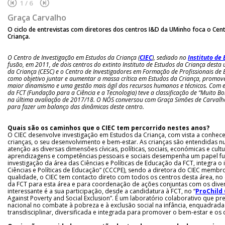
1
/
6
Graça Carvalho
O ciclo de entrevistas com diretores dos centros I&D da UMinho foca o Cen
Criança.
O Centro de Investigação em Estudos da Criança (
CIEC
), sediado no
Instituto de
fusão, em 2011, de dois centros do extinto Instituto de Estudos da Criança desta
da Criança (CESC) e o Centro de Investigadores em Formação de Profissionais de 
como objetivo juntar e aumentar a massa crítica em Estudos da Criança, promov
maior dinamismo e uma gestão mais ágil dos recursos humanos e técnicos. Com 
da FCT (Fundação para a Ciência e a Tecnologia)
teve a classificação de “Muito 
na última avaliação de 2017/18. O NÓS conversou com
Graça Simões de Carvalh
para fazer um balanço das dinâmicas deste centro.
Quais são os caminhos que o CIEC tem percorrido nestes anos?
O CIEC desenvolve investigação em Estudos da Criança, com vista a conh
crianças, o seu desenvolvimento e bem-estar. As crianças são entendidas n
atenção as diversas dimensões cívicas, políticas, sociais, económicas e cul
aprendizagens e competências pessoais e sociais desempenha um papel f
investigação da área das Ciências e Políticas de Educação da FCT, integra o
Ciências e Políticas de Educação” (CCCPE), sendo a diretora do CIEC membr
qualidade, o CIEC tem contacto direto com todos os centros desta área, no q
da FCT para esta área e para coordenação de ações conjuntas com os dive
interessante é a sua participação, desde a candidatura à FCT, no “
ProChild
Against Poverty and Social Exclusion”. É um laboratório colaborativo que p
nacional no combate à pobreza e à exclusão social na infância, enquadrad
transdisciplinar, diversificada e integrada para promover o bem-estar e os d